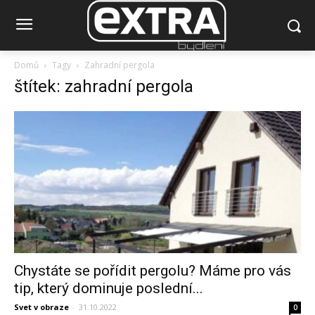
Domů
Tagy
Zahradní pergola
štítek: zahradní pergola
Chystáte se pořídit pergolu? Máme pro vás
tip, který dominuje poslední...
Svet v obraze
-
31.10.2022
0