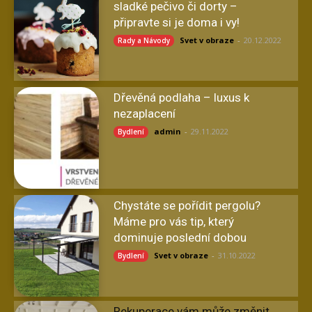
sladké pečivo či dorty –
připravte si je doma i vy!
Svet v obraze
-
20.12.2022
Rady a Návody
Dřevěná podlaha – luxus k
nezaplacení
admin
-
29.11.2022
Bydlení
Chystáte se pořídit pergolu?
Máme pro vás tip, který
dominuje poslední dobou
Svet v obraze
-
31.10.2022
Bydlení
Rekuperace vám může změnit