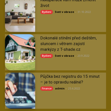
život
Svet v obraze
-
31.10.2022
Bydlení
Dokonalé stínění před deštěm,
sluncem i větrem zajistí
markýzy z T-shade.cz
Svet v obraze
-
23.9.2022
Bydlení
Půjčka bez registru do 15 minut
– je to opravdu reálné?
admin
-
25.6.2022
Finance